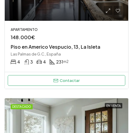
APARTAMENTO
148.000€
Piso en Americo Vespucio, 13, La Isleta
Las Palmas de G.C., España
4
3
4
231
m2
Contactar
EN VENTA
DESTACADO