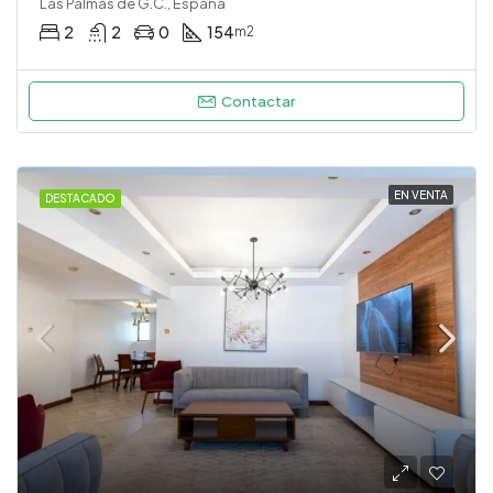
Las Palmas de G.C., España
2
2
0
154
m2
Contactar
EN VENTA
DESTACADO