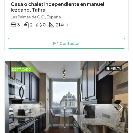
Casa o chalet independiente en manuel
lezcano, Tafira
Las Palmas de G.C., España
3
2
0
214
m2
Contactar
EN VENTA
DESTACADO