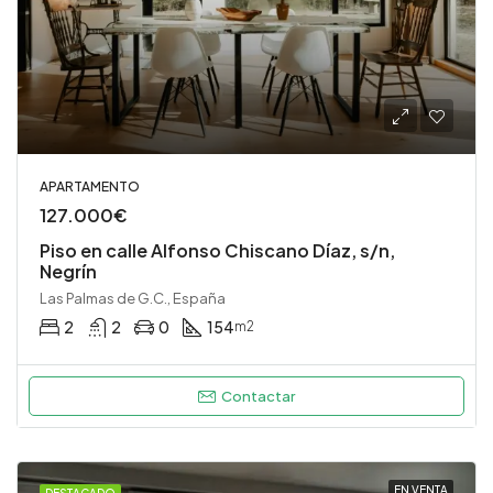
APARTAMENTO
127.000€
Piso en calle Alfonso Chiscano Díaz, s/n,
Negrín
Las Palmas de G.C., España
2
2
0
154
m2
Contactar
EN VENTA