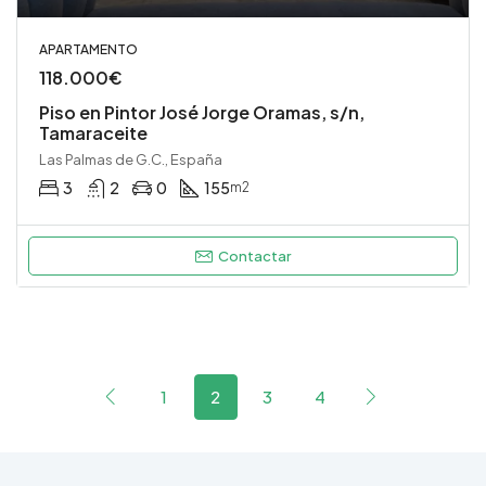
APARTAMENTO
118.000€
Piso en Pintor José Jorge Oramas, s/n,
Tamaraceite
Las Palmas de G.C., España
3
2
0
155
m2
Contactar
1
2
3
4