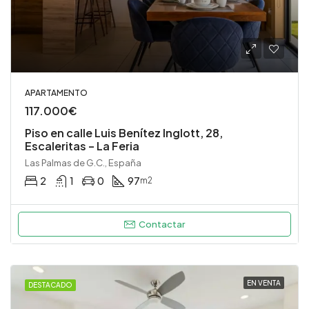
APARTAMENTO
117.000€
Piso en calle Luis Benítez Inglott, 28,
Escaleritas – La Feria
Las Palmas de G.C., España
2
1
0
97
m2
Contactar
EN VENTA
DESTACADO