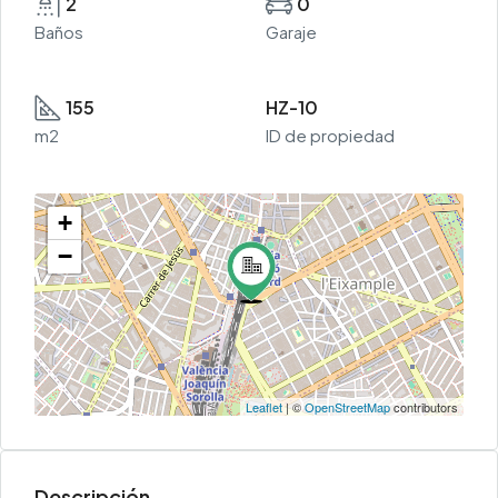
2
0
Baños
Garaje
155
HZ-10
m2
ID de propiedad
+
−
Leaflet
| ©
OpenStreetMap
contributors
Descripción