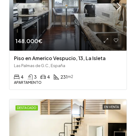
148.000€
Piso en Americo Vespucio, 13, La Isleta
Las Palmas de G.C., España
4
3
4
231
m2
APARTAMENTO
EN VENTA
DESTACADO