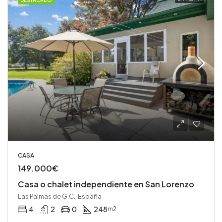
DESTACADO
CASA
149.000€
Casa o chalet independiente en San Lorenzo
Las Palmas de G.C., España
4
2
0
248
m2