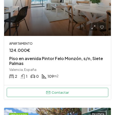
APARTAMENTO
124.000€
Piso en avenida Pintor Felo Monzón, s/n, Siete
Palmas
Valencia, España
2
1
0
109
m2
Contactar
EN VENTA