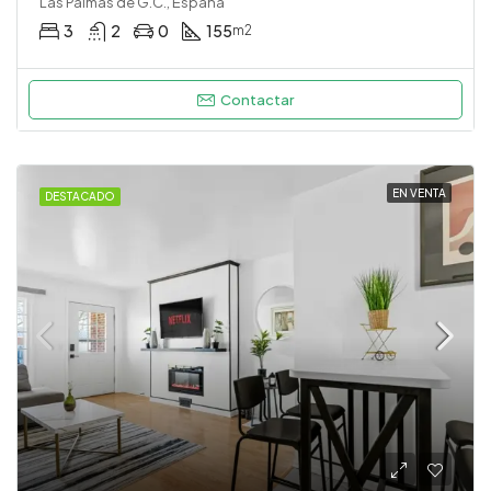
Las Palmas de G.C., España
3
2
0
155
m2
Contactar
EN VENTA
DESTACADO