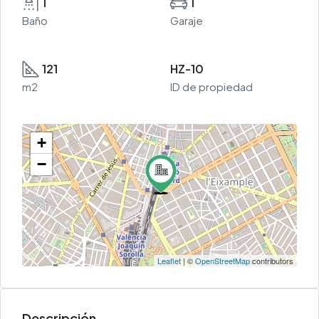
1
1
Baño
Garaje
121
HZ-10
m2
ID de propiedad
+
−
Leaflet
| ©
OpenStreetMap
contributors
Descripción