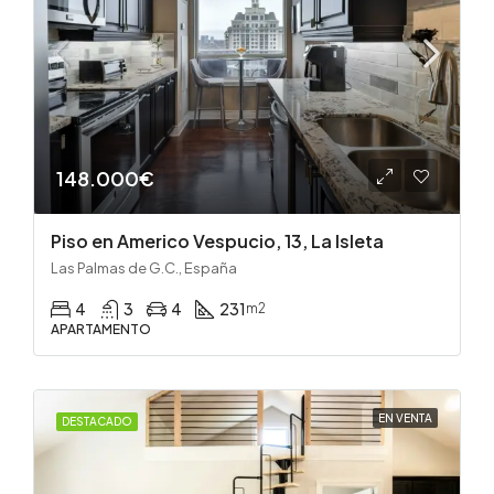
148.000€
Piso en Americo Vespucio, 13, La Isleta
Las Palmas de G.C., España
4
3
4
231
m2
APARTAMENTO
EN VENTA
DESTACADO